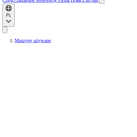
Części zamienne
Referencje
Firma
Dołącz do nas
PL
Maszyny używane