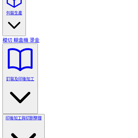
包裝生產
模切
糊盒機
燙金
釘裝及印後加工
印後加工與切割整理