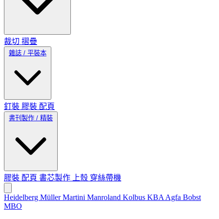
裁切
摺疊
雜誌 / 平裝本
釘裝
膠裝
配頁
書刊製作 / 精裝
膠裝
配頁
書芯製作
上殼
穿絲帶機
Heidelberg
Müller Martini
Manroland
Kolbus
KBA
Agfa
Bobst
MBO