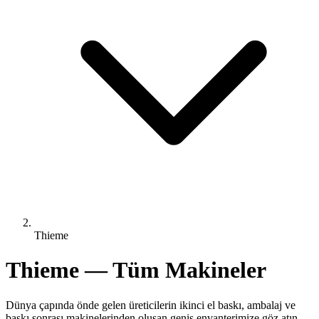
Thieme
Thieme — Tüm Makineler
Dünya çapında önde gelen üreticilerin ikinci el baskı, ambalaj ve
baskı sonrası makinelerinden oluşan geniş envanterimize göz atın.