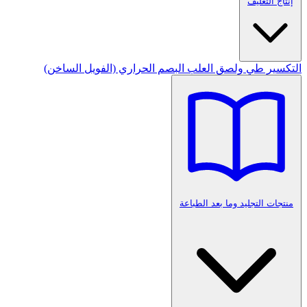
إنتاج التغليف
التكسير
طي ولصق العلب
البصم الحراري (الفويل الساخن)
منتجات التجليد وما بعد الطباعة