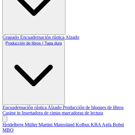
Grapado
Encuadernación rústica
Alzado
Producción de libros / Tapa dura
Encuadernación rústica
Alzado
Producción de bloques de libros
Casing in
Insertadora de cintas marcadoras de lectura
Heidelberg
Müller Martini
Manroland
Kolbus
KBA
Agfa
Bobst
MBO