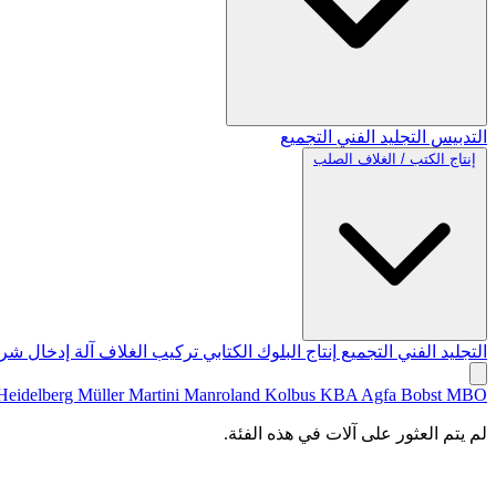
التدبيس
التجليد الفني
التجميع
إنتاج الكتب / الغلاف الصلب
التجليد الفني
التجميع
إنتاج البلوك الكتابي
تركيب الغلاف
آلة إدخال شري
Heidelberg
Müller Martini
Manroland
Kolbus
KBA
Agfa
Bobst
MBO
لم يتم العثور على آلات في هذه الفئة.