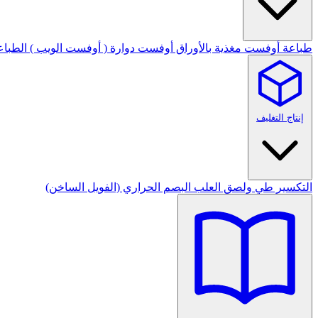
طباعة أوفست مغذية بالأوراق
أوفست دوارة ( أوفست الويب )
الطباع
إنتاج التغليف
التكسير
طي ولصق العلب
البصم الحراري (الفويل الساخن)