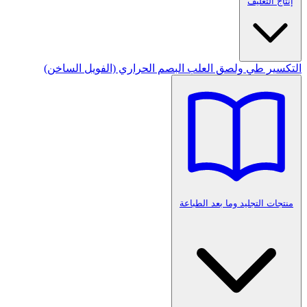
إنتاج التغليف
التكسير
طي ولصق العلب
البصم الحراري (الفويل الساخن)
منتجات التجليد وما بعد الطباعة