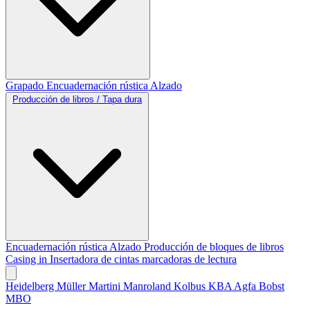
Grapado
Encuadernación rústica
Alzado
Producción de libros / Tapa dura
Encuadernación rústica
Alzado
Producción de bloques de libros
Casing in
Insertadora de cintas marcadoras de lectura
Heidelberg
Müller Martini
Manroland
Kolbus
KBA
Agfa
Bobst
MBO