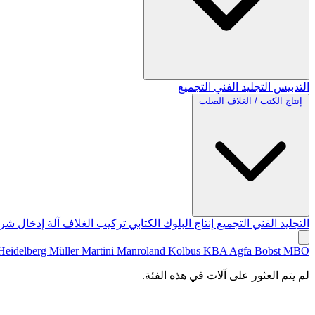
التدبيس
التجليد الفني
التجميع
إنتاج الكتب / الغلاف الصلب
التجليد الفني
التجميع
إنتاج البلوك الكتابي
تركيب الغلاف
آلة إدخال شري
Heidelberg
Müller Martini
Manroland
Kolbus
KBA
Agfa
Bobst
MBO
لم يتم العثور على آلات في هذه الفئة.