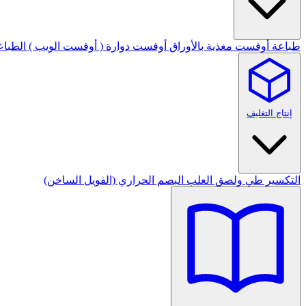
طباعة أوفست مغذية بالأوراق
أوفست دوارة ( أوفست الويب )
الطباع
إنتاج التغليف
التكسير
طي ولصق العلب
البصم الحراري (الفويل الساخن)