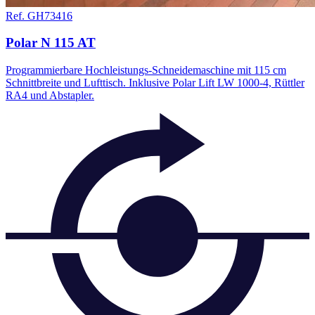
Ref. GH73416
Polar N 115 AT
Programmierbare Hochleistungs-Schneidemaschine mit 115 cm
Schnittbreite und Lufttisch. Inklusive Polar Lift LW 1000-4, Rüttler
RA4 und Abstapler.