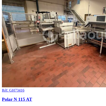
Réf. GH73416
Polar N 115 AT