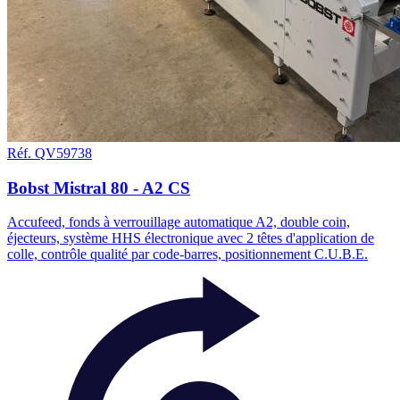
Réf. QV59738
Bobst Mistral 80 - A2 CS
Accufeed, fonds à verrouillage automatique A2, double coin,
éjecteurs, système HHS électronique avec 2 têtes d'application de
colle, contrôle qualité par code-barres, positionnement C.U.B.E.