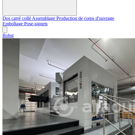
Dos carré collé
Assemblage
Production de corps d'ouvrage
Emboîtage
Pose-signets
Bobst