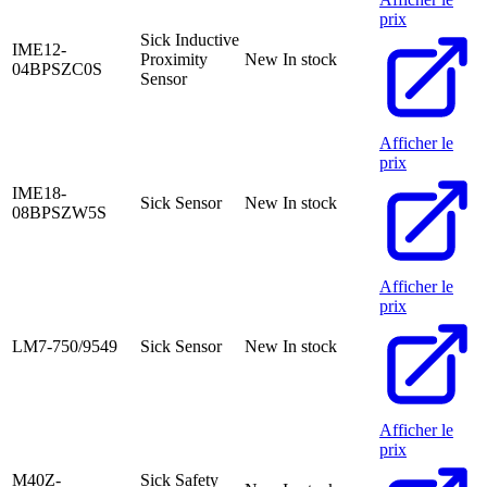
prix
Sick Inductive
IME12-
Proximity
New
In stock
04BPSZC0S
Sensor
Afficher le
prix
IME18-
Sick Sensor
New
In stock
08BPSZW5S
Afficher le
prix
LM7-750/9549
Sick Sensor
New
In stock
Afficher le
prix
M40Z-
Sick Safety