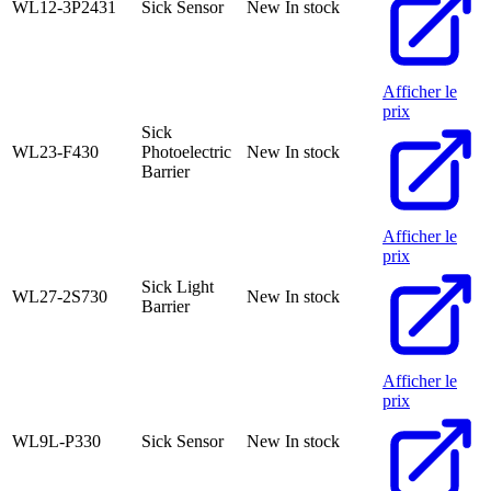
WL12-3P2431
Sick Sensor
New
In stock
Afficher le
prix
Sick
WL23-F430
Photoelectric
New
In stock
Barrier
Afficher le
prix
Sick Light
WL27-2S730
New
In stock
Barrier
Afficher le
prix
WL9L-P330
Sick Sensor
New
In stock