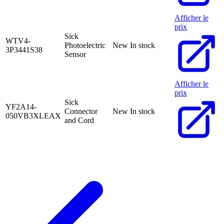
Afficher le
prix
Sick
WTV4-
Photoelectric
New
In stock
3P3441S38
Sensor
Afficher le
prix
Sick
YF2A14-
Connector
New
In stock
050VB3XLEAX
and Cord