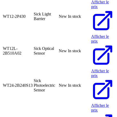
Afficher le
prix
Sick Light
WT12-2P430
New
In stock
Barrier
Afficher le
prix
WT12L-
Sick Optical
New
In stock
2B510A02
Sensor
Afficher le
prix
Sick
WT24-2B240S13
Photoelectric
New
In stock
Sensor
Afficher le
prix