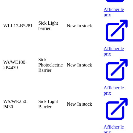
Afficher le
prix
Sick Light
WLL12-B5281
New
In stock
barrier
Afficher le
prix
Sick
Ws/WE100-
Photoelectric
New
In stock
2P4439
Barrier
Afficher le
prix
WS/WE250-
Sick Light
New
In stock
P430
Barrier
Afficher le
prix