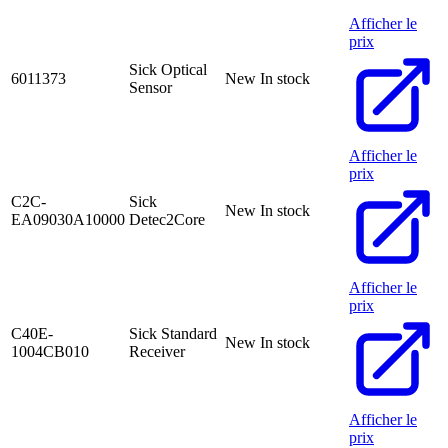
Afficher le
prix
Sick Optical
6011373
New
In stock
Sensor
Afficher le
prix
C2C-
Sick
New
In stock
EA09030A10000
Detec2Core
Afficher le
prix
C40E-
Sick Standard
New
In stock
1004CB010
Receiver
Afficher le
prix