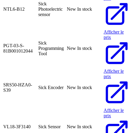
Sick
NTL6-B12
Photoelectric
New
In stock
sensor
Afficher le
prix
Sick
PGT-03-S-
Programming
New
In stock
81B001012044
Tool
Afficher le
prix
SRS50-HZA0-
Sick Encoder
New
In stock
S39
Afficher le
prix
VL18-3F3140
Sick Sensor
New
In stock