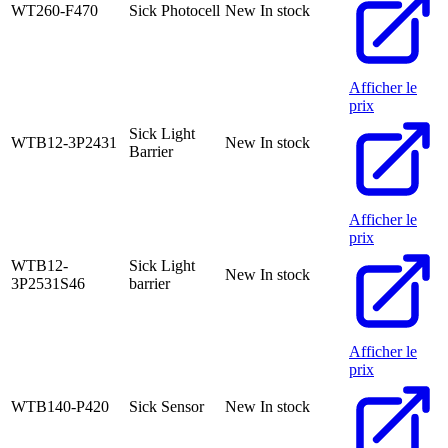
WT260-F470
Sick Photocell
New
In stock
Afficher le
prix
Sick Light
WTB12-3P2431
New
In stock
Barrier
Afficher le
prix
WTB12-
Sick Light
New
In stock
3P2531S46
barrier
Afficher le
prix
WTB140-P420
Sick Sensor
New
In stock