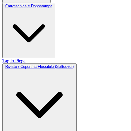
Cartotecnica e Dopostampa
Taglio
Piega
Riviste / Copertina Flessibile (Softcover)