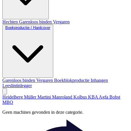
Hechten
Garenloos binden
Vergaren
Boekproductie / Hardcover
Garenloos binden
Vergaren
Boekblokproductie
Inhangen
Leeslintinlegger
Heidelberg
Müller Martini
Manroland
Kolbus
KBA
Agfa
Bobst
MBO
Geen machines gevonden in deze categorie.