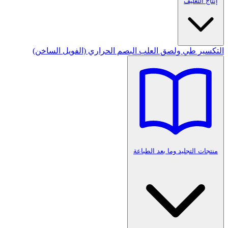
إنتاج التغليف
التكسير
طي ولصق العلب
البصم الحراري (الفويل الساخن)
منتجات التجليد وما بعد الطباعة