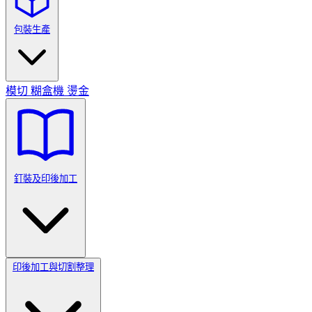
包裝生產
模切
糊盒機
燙金
釘裝及印後加工
印後加工與切割整理