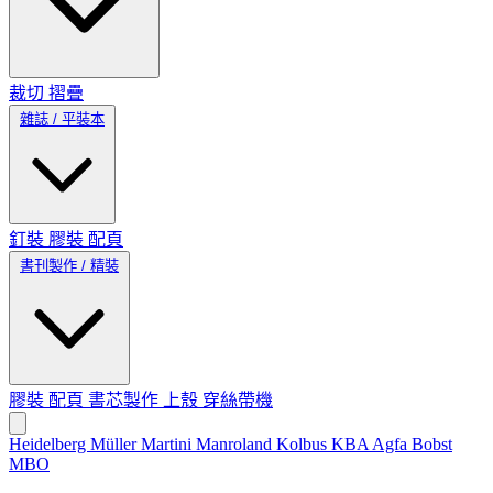
裁切
摺疊
雜誌 / 平裝本
釘裝
膠裝
配頁
書刊製作 / 精裝
膠裝
配頁
書芯製作
上殼
穿絲帶機
Heidelberg
Müller Martini
Manroland
Kolbus
KBA
Agfa
Bobst
MBO