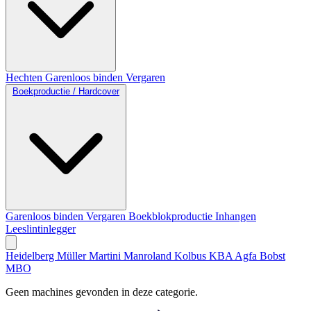
Hechten
Garenloos binden
Vergaren
Boekproductie / Hardcover
Garenloos binden
Vergaren
Boekblokproductie
Inhangen
Leeslintinlegger
Heidelberg
Müller Martini
Manroland
Kolbus
KBA
Agfa
Bobst
MBO
Geen machines gevonden in deze categorie.