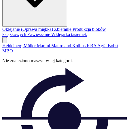
Oklejanie (Oprawa miękka)
Zbieranie
Produkcja bloków
książkowych
Zawieszanie
Wklejarka tasiemek
Heidelberg
Müller Martini
Manroland
Kolbus
KBA
Agfa
Bobst
MBO
Nie znaleziono maszyn w tej kategorii.