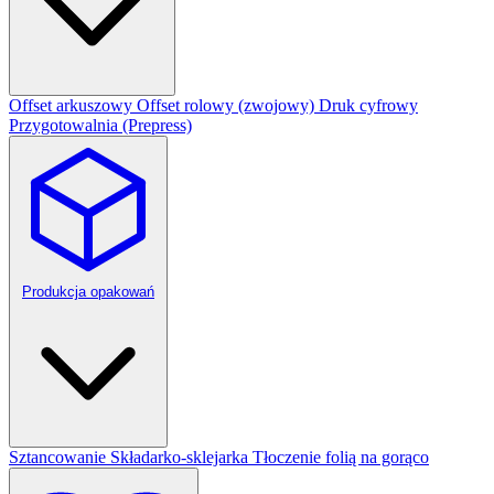
Offset arkuszowy
Offset rolowy (zwojowy)
Druk cyfrowy
Przygotowalnia (Prepress)
Produkcja opakowań
Sztancowanie
Składarko-sklejarka
Tłoczenie folią na gorąco