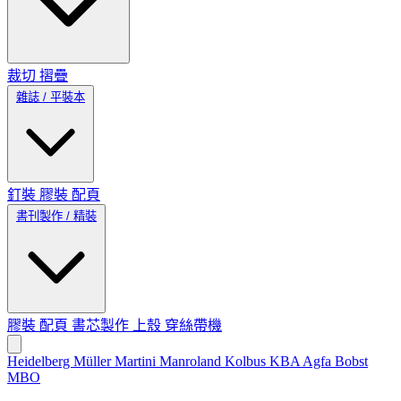
裁切
摺疊
雜誌 / 平裝本
釘裝
膠裝
配頁
書刊製作 / 精裝
膠裝
配頁
書芯製作
上殼
穿絲帶機
Heidelberg
Müller Martini
Manroland
Kolbus
KBA
Agfa
Bobst
MBO