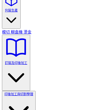
包裝生產
模切
糊盒機
燙金
釘裝及印後加工
印後加工與切割整理