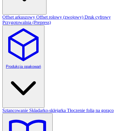
Offset arkuszowy
Offset rolowy (zwojowy)
Druk cyfrowy
Przygotowalnia (Prepress)
Produkcja opakowań
Sztancowanie
Składarko-sklejarka
Tłoczenie folią na gorąco