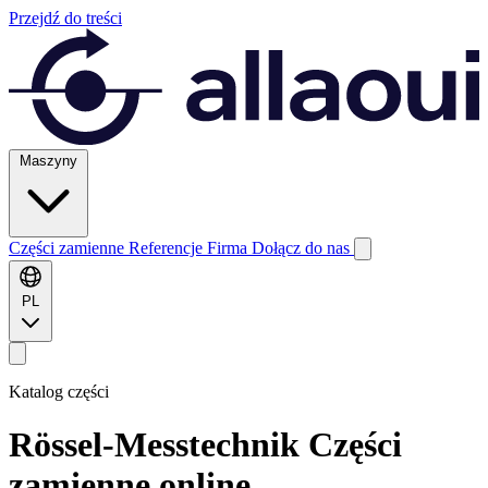
Przejdź do treści
Maszyny
Części zamienne
Referencje
Firma
Dołącz do nas
PL
Katalog części
Rössel-Messtechnik
Części
zamienne online