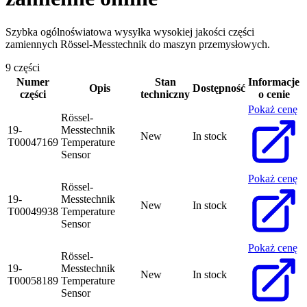
Szybka ogólnoświatowa wysyłka wysokiej jakości części
zamiennych Rössel-Messtechnik do maszyn przemysłowych.
9 części
Numer
Stan
Informacje
Opis
Dostępność
części
techniczny
o cenie
Pokaż cenę
Rössel-
19-
Messtechnik
New
In stock
T00047169
Temperature
Sensor
Pokaż cenę
Rössel-
19-
Messtechnik
New
In stock
T00049938
Temperature
Sensor
Pokaż cenę
Rössel-
19-
Messtechnik
New
In stock
T00058189
Temperature
Sensor