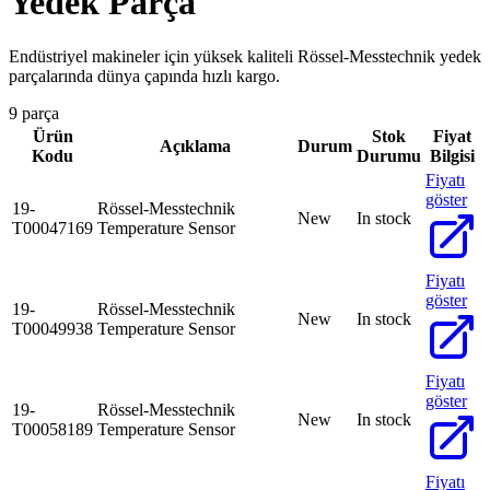
Yedek Parça
Endüstriyel makineler için yüksek kaliteli Rössel-Messtechnik yedek
parçalarında dünya çapında hızlı kargo.
9 parça
Ürün
Stok
Fiyat
Açıklama
Durum
Kodu
Durumu
Bilgisi
Fiyatı
göster
19-
Rössel-Messtechnik
New
In stock
T00047169
Temperature Sensor
Fiyatı
göster
19-
Rössel-Messtechnik
New
In stock
T00049938
Temperature Sensor
Fiyatı
göster
19-
Rössel-Messtechnik
New
In stock
T00058189
Temperature Sensor
Fiyatı