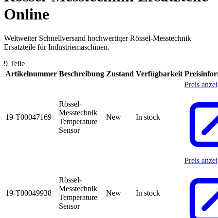
Online
Weltweiter Schnellversand hochwertiger Rössel-Messtechnik
Ersatzteile für Industriemaschinen.
9 Teile
Artikelnummer
Beschreibung
Zustand
Verfügbarkeit
Preisinfo
Preis anze
Rössel-
Messtechnik
19-T00047169
New
In stock
Temperature
Sensor
Preis anze
Rössel-
Messtechnik
19-T00049938
New
In stock
Temperature
Sensor