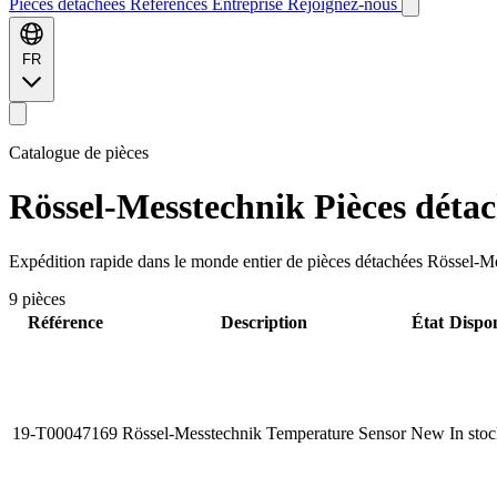
Pièces détachées
Références
Entreprise
Rejoignez-nous
FR
Catalogue de pièces
Rössel-Messtechnik
Pièces détac
Expédition rapide dans le monde entier de pièces détachées Rössel-Me
9 pièces
Référence
Description
État
Dispon
19-T00047169
Rössel-Messtechnik Temperature Sensor
New
In sto