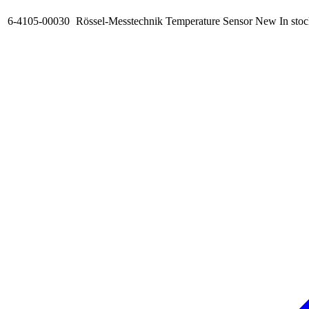
6-4105-00030
Rössel-Messtechnik Temperature Sensor
New
In sto