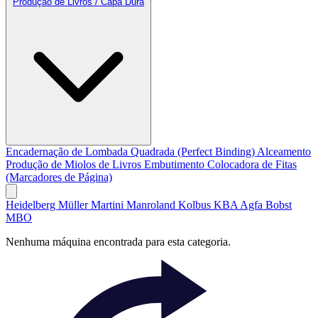
Produção de Livros / Capa Dura
Encadernação de Lombada Quadrada (Perfect Binding)
Alceamento
Produção de Miolos de Livros
Embutimento
Colocadora de Fitas
(Marcadores de Página)
Heidelberg
Müller Martini
Manroland
Kolbus
KBA
Agfa
Bobst
MBO
Nenhuma máquina encontrada para esta categoria.