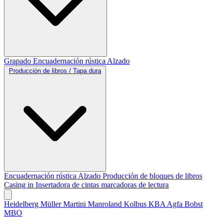
Grapado
Encuadernación rústica
Alzado
Producción de libros / Tapa dura
Encuadernación rústica
Alzado
Producción de bloques de libros
Casing in
Insertadora de cintas marcadoras de lectura
Heidelberg
Müller Martini
Manroland
Kolbus
KBA
Agfa
Bobst
MBO