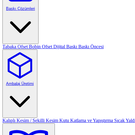
Baskı Çözümleri
Tabaka Ofset
Bobin Ofset
Dijital Baskı
Baskı Öncesi
Ambalaj Üretimi
Kalıplı Kesim / Şekilli Kesim
Kutu Katlama ve Yapıştırma
Sıcak Yald