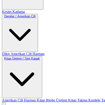
Kesim
Katlama
Dergiler / Amerikan Cilt
Dikiş
Amerikan Cilt
Harman
Kitap Üretimi / Sert Kapak
Amerikan Cilt
Harman
Kitap Bloğu Üretimi
Kitap Takma
Kurdele T