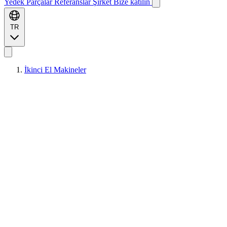
Yedek Parçalar
Referanslar
Şirket
Bize katılın
TR
İkinci El Makineler