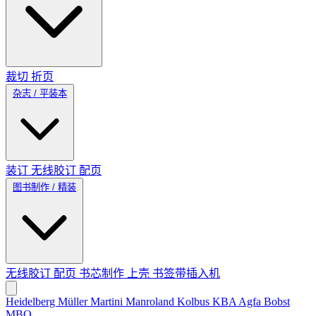
裁切
折页
杂志 / 平装本
装订
无线胶订
配页
图书制作 / 精装
无线胶订
配页
书芯制作
上壳
书签带插入机
Heidelberg
Müller Martini
Manroland
Kolbus
KBA
Agfa
Bobst
MBO