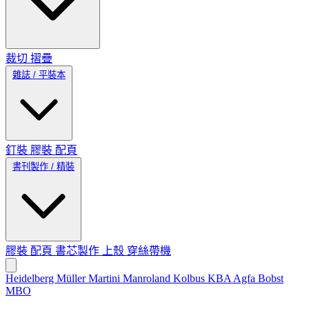
裁切
摺疊
雜誌 / 平裝本
釘裝
膠裝
配頁
書刊製作 / 精裝
膠裝
配頁
書芯製作
上殼
穿絲帶機
Heidelberg
Müller Martini
Manroland
Kolbus
KBA
Agfa
Bobst
MBO