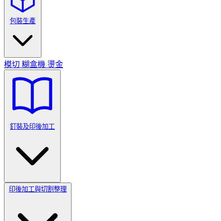
包裝生產
模切
糊盒機
燙金
釘裝及印後加工
印後加工與切割整理