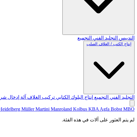
التدبيس
التجليد الفني
التجميع
إنتاج الكتب / الغلاف الصلب
التجليد الفني
التجميع
إنتاج البلوك الكتابي
تركيب الغلاف
آلة إدخال شري
Heidelberg
Müller Martini
Manroland
Kolbus
KBA
Agfa
Bobst
MBO
لم يتم العثور على آلات في هذه الفئة.