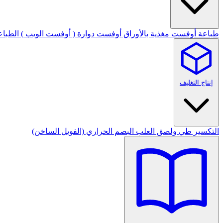
طباعة أوفست مغذية بالأوراق
أوفست دوارة ( أوفست الويب )
الطباع
إنتاج التغليف
التكسير
طي ولصق العلب
البصم الحراري (الفويل الساخن)