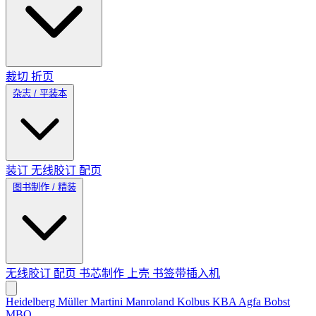
裁切
折页
杂志 / 平装本
装订
无线胶订
配页
图书制作 / 精装
无线胶订
配页
书芯制作
上壳
书签带插入机
Heidelberg
Müller Martini
Manroland
Kolbus
KBA
Agfa
Bobst
MBO