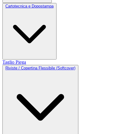
Cartotecnica e Dopostampa
Taglio
Piega
Riviste / Copertina Flessibile (Softcover)