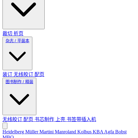
裁切
折页
杂志 / 平装本
装订
无线胶订
配页
图书制作 / 精装
无线胶订
配页
书芯制作
上壳
书签带插入机
Heidelberg
Müller Martini
Manroland
Kolbus
KBA
Agfa
Bobst
MBO