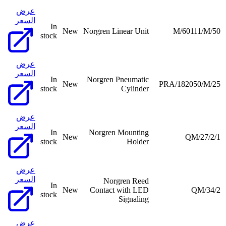
عرض
السعر
In
New
Norgren Linear Unit
M/60111/M/50
stock
عرض
السعر
In
Norgren Pneumatic
New
PRA/182050/M/25
stock
Cylinder
عرض
السعر
In
Norgren Mounting
New
QM/27/2/1
stock
Holder
عرض
السعر
Norgren Reed
In
New
Contact with LED
QM/34/2
stock
Signaling
عرض