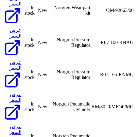
السعر
In
Norgren Wear part
New
QM/92063/00
stock
kit
عرض
السعر
In
Norgren Pressure
New
R07-100-RNAG
stock
Regulator
عرض
السعر
In
Norgren Pressure
New
R07-105-RNMG
stock
Regulator
عرض
السعر
In
Norgren Pneumatic
New
RM/8020/MF/50/MO
stock
Cylinder
عرض
السعر
In
Norgren Pneumatic