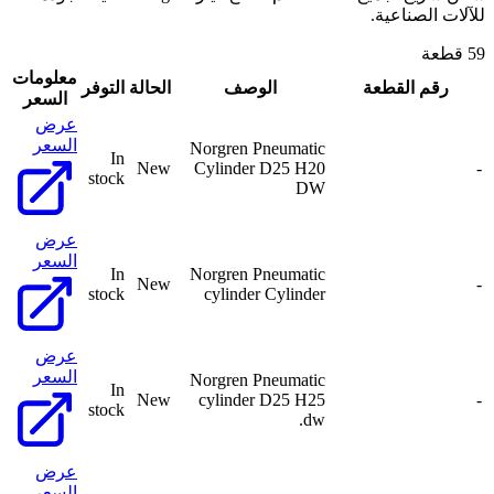
للآلات الصناعية.
59 قطعة
معلومات
رقم القطعة
الوصف
الحالة
التوفر
السعر
عرض
السعر
Norgren Pneumatic
In
New
Cylinder D25 H20
-
stock
DW
عرض
السعر
In
Norgren Pneumatic
New
-
stock
cylinder Cylinder
عرض
السعر
Norgren Pneumatic
In
New
cylinder D25 H25
-
stock
dw.
عرض
السعر