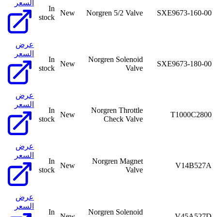
السعر
In
New
Norgren 5/2 Valve
SXE9673-160-00
stock
عرض
السعر
In
Norgren Solenoid
New
SXE9673-180-00
stock
Valve
عرض
السعر
In
Norgren Throttle
New
T1000C2800
stock
Check Valve
عرض
السعر
In
Norgren Magnet
New
V14B527A
stock
Valve
عرض
السعر
In
Norgren Solenoid
New
V45A527D