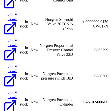
stock
Control Unit
عرض
السعر
Norgren Solenoid
In
0000000.9150 +
New
Valve 30 DIN/A
stock
CW617N
24Vdc
عرض
السعر
Norgren Proportional
In
New
Pressure Control
0863299
stock
Valve 33D
عرض
السعر
In
Norgren Pneumatic
New
0880300
stock
pressure switch 18D
عرض
السعر
In
Norgren Pneumatic
New
162-102-000-00
stock
Cylinder