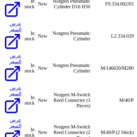
In
Norgren Pneumatic
New
F9.334.002/03
stock
Cylinder D16 H50
عرض
السعر
In
Norgren Pneumatic
New
L2.334.029
stock
Cylinder
عرض
السعر
In
Norgren Pneumatic
New
M/146020/M280
stock
Cylinder
عرض
السعر
Norgren M-Switch
In
New
Reed Connector (3
M/40/P
stock
Pieces)
عرض
السعر
Norgren M-Switch
In
New
Reed Connector (2
M/40/P (2 Stück)
stock