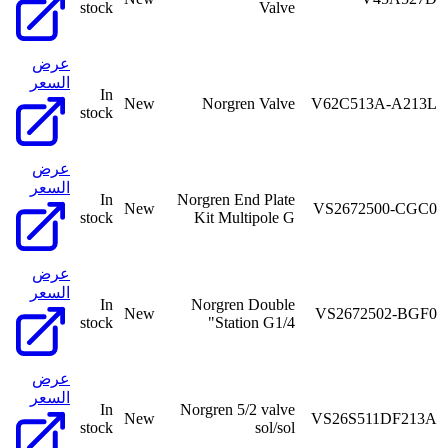
stock
Valve
عرض
السعر
In
New
Norgren Valve
V62C513A-A213L
stock
عرض
السعر
In
Norgren End Plate
New
VS2672500-CGC0
stock
Kit Multipole G
عرض
السعر
In
Norgren Double
New
VS2672502-BGF0
stock
Station G1/4"
عرض
السعر
In
Norgren 5/2 valve
New
VS26S511DF213A
stock
sol/sol