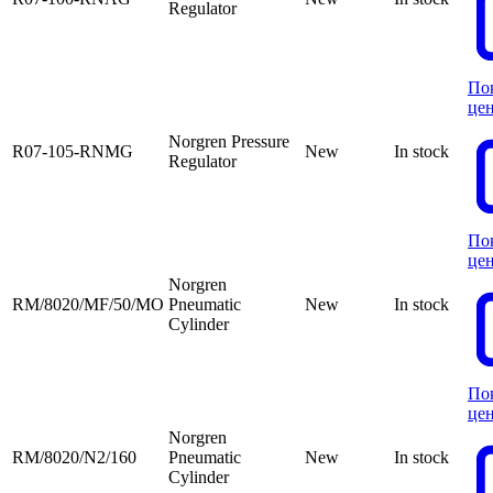
Regulator
По
це
Norgren Pressure
R07-105-RNMG
New
In stock
Regulator
По
це
Norgren
RM/8020/MF/50/MO
Pneumatic
New
In stock
Cylinder
По
це
Norgren
RM/8020/N2/160
Pneumatic
New
In stock
Cylinder