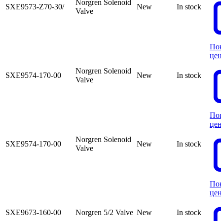
Norgren Solenoid
SXE9573-Z70-30/
New
In stock
Valve
По
це
Norgren Solenoid
SXE9574-170-00
New
In stock
Valve
По
це
Norgren Solenoid
SXE9574-170-00
New
In stock
Valve
По
це
SXE9673-160-00
Norgren 5/2 Valve
New
In stock