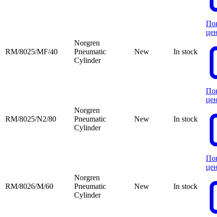
По
це
Norgren
RM/8025/MF/40
Pneumatic
New
In stock
Cylinder
По
це
Norgren
RM/8025/N2/80
Pneumatic
New
In stock
Cylinder
По
це
Norgren
RM/8026/M/60
Pneumatic
New
In stock
Cylinder