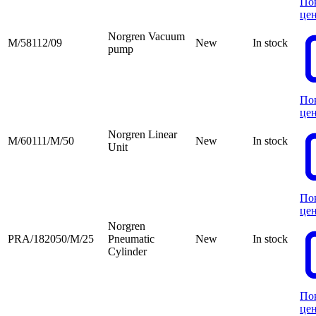
По
це
Norgren Vacuum
M/58112/09
New
In stock
pump
По
це
Norgren Linear
M/60111/M/50
New
In stock
Unit
По
це
Norgren
PRA/182050/M/25
Pneumatic
New
In stock
Cylinder
По
це