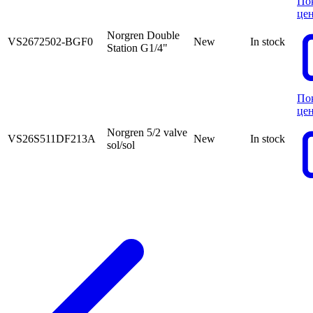
По
це
Norgren Double
VS2672502-BGF0
New
In stock
Station G1/4"
По
це
Norgren 5/2 valve
VS26S511DF213A
New
In stock
sol/sol