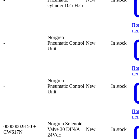
cylinder D25 H25
По
це
Norgren
-
Pneumatic Control
New
In stock
Unit
По
це
Norgren
-
Pneumatic Control
New
In stock
Unit
По
це
Norgren Solenoid
0000000.9150 +
Valve 30 DIN/A
New
In stock
CW617N
24Vdc