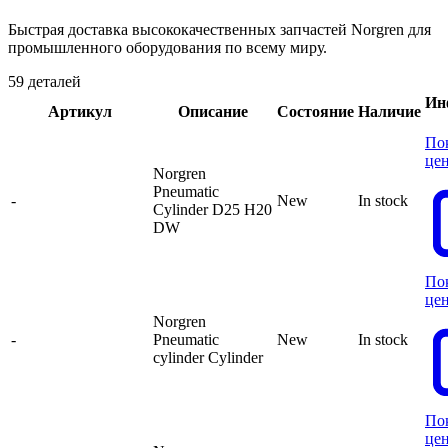
Быстрая доставка высококачественных запчастей Norgren для
промышленного оборудования по всему миру.
59 деталей
Ин
Артикул
Описание
Состояние
Наличие
По
це
Norgren
Pneumatic
-
New
In stock
Cylinder D25 H20
DW
По
це
Norgren
-
Pneumatic
New
In stock
cylinder Cylinder
По
це