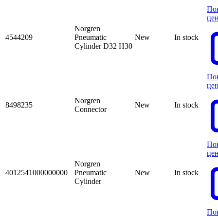
По
це
Norgren
4544209
Pneumatic
New
In stock
Cylinder D32 H30
По
це
Norgren
8498235
New
In stock
Connector
По
це
Norgren
4012541000000000
Pneumatic
New
In stock
Cylinder
По