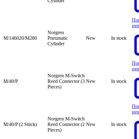
Cylinder
По
це
Norgren
M/146020/M280
Pneumatic
New
In stock
Cylinder
По
це
Norgren M-Switch
M/40/P
Reed Connector (3
New
In stock
Pieces)
По
це
Norgren M-Switch
M/40/P (2 Stück)
Reed Connector (2
New
In stock
Pieces)