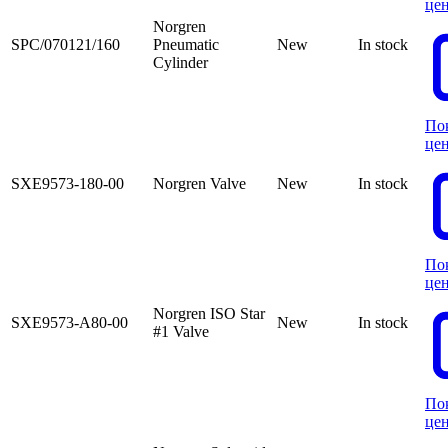
це
Norgren
SPC/070121/160
Pneumatic
New
In stock
Cylinder
По
це
SXE9573-180-00
Norgren Valve
New
In stock
По
це
Norgren ISO Star
SXE9573-A80-00
New
In stock
#1 Valve
По
це