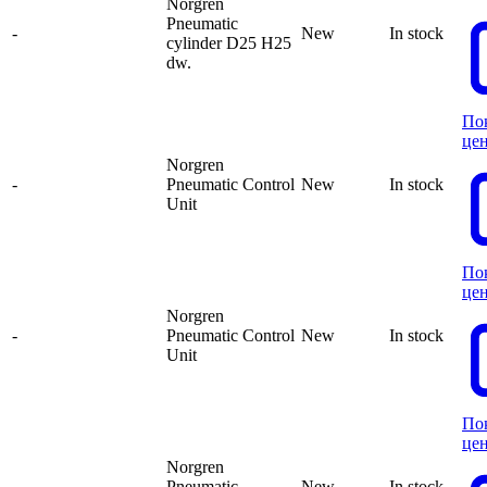
Norgren
Pneumatic
-
New
In stock
cylinder D25 H25
dw.
По
це
Norgren
-
Pneumatic Control
New
In stock
Unit
По
це
Norgren
-
Pneumatic Control
New
In stock
Unit
По
це
Norgren
-
Pneumatic
New
In stock