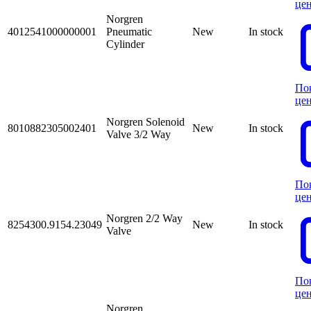
це
Norgren
4012541000000001
Pneumatic
New
In stock
Cylinder
По
це
Norgren Solenoid
8010882305002401
New
In stock
Valve 3/2 Way
По
це
Norgren 2/2 Way
8254300.9154.23049
New
In stock
Valve
По
це
Norgren