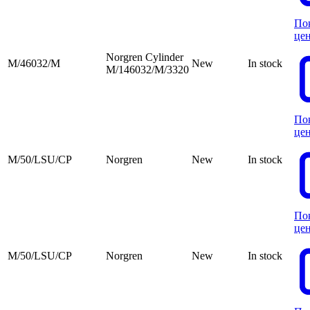
По
це
Norgren Cylinder
M/46032/M
New
In stock
M/146032/M/3320
По
це
M/50/LSU/CP
Norgren
New
In stock
По
це
M/50/LSU/CP
Norgren
New
In stock