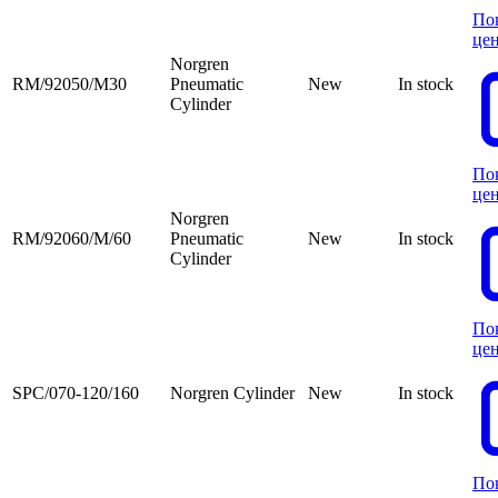
По
це
Norgren
RM/92050/M30
Pneumatic
New
In stock
Cylinder
По
це
Norgren
RM/92060/M/60
Pneumatic
New
In stock
Cylinder
По
це
SPC/070-120/160
Norgren Cylinder
New
In stock
По