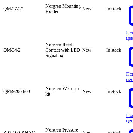
Norgren Mounting
QM/27/2/1
New
In stock
Holder
По
це
Norgren Reed
QM/34/2
Contact with LED
New
In stock
Signaling
По
це
Norgren Wear part
QM/92063/00
New
In stock
kit
По
це
Norgren Pressure
R07-100-RNAG
New
In stock