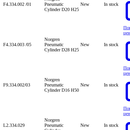
F4.334.002 /01
Pneumatic
New
In stock
Cylinder D20 H25
По
це
Norgren
F4.334.003 /05
Pneumatic
New
In stock
Cylinder D28 H25
По
це
Norgren
F9.334.002/03
Pneumatic
New
In stock
Cylinder D16 H50
По
це
Norgren
L2.334.029
Pneumatic
New
In stock