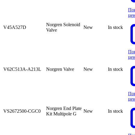
По
це
Norgren Solenoid
V45A527D
New
In stock
Valve
По
це
V62C513A-A213L
Norgren Valve
New
In stock
По
це
Norgren End Plate
VS2672500-CGC0
New
In stock
Kit Multipole G