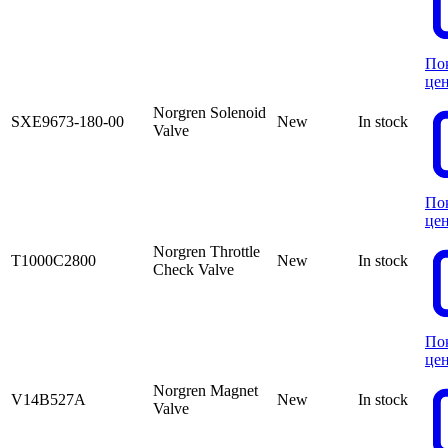
По
це
Norgren Solenoid
SXE9673-180-00
New
In stock
Valve
По
це
Norgren Throttle
T1000C2800
New
In stock
Check Valve
По
це
Norgren Magnet
V14B527A
New
In stock
Valve