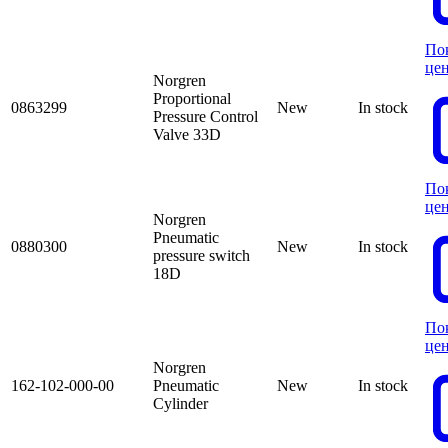
По
це
Norgren
Proportional
0863299
New
In stock
Pressure Control
Valve 33D
По
це
Norgren
Pneumatic
0880300
New
In stock
pressure switch
18D
По
це
Norgren
162-102-000-00
Pneumatic
New
In stock
Cylinder