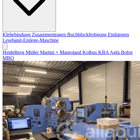
Klebebindung
Zusammentragen
Buchblockfertigung
Einhängen
Leseband-Einlege-Maschine
Heidelberg
Müller Martini
×
Manroland
Kolbus
KBA
Agfa
Bobst
MBO