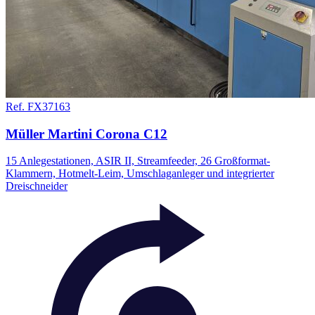
Ref. FX37163
Müller Martini Corona C12
15 Anlegestationen, ASIR II, Streamfeeder, 26 Großformat-
Klammern, Hotmelt-Leim, Umschlaganleger und integrierter
Dreischneider