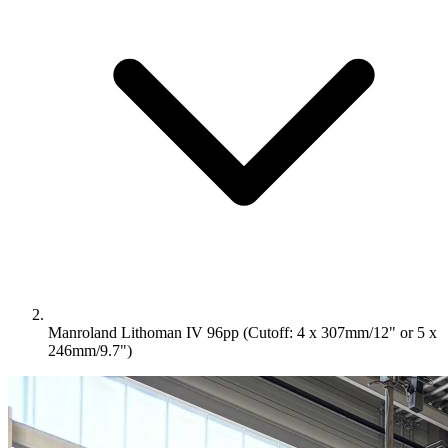
Manroland Lithoman IV 96pp (Cutoff: 4 x 307mm/12" or 5 x
246mm/9.7")