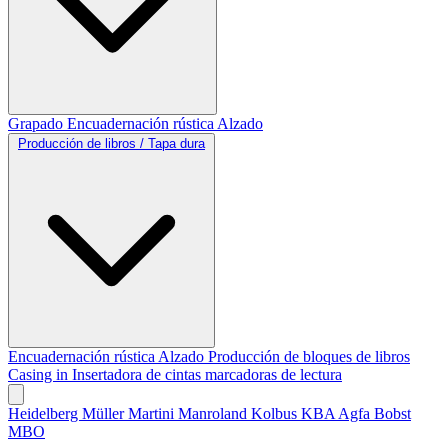
Grapado
Encuadernación rústica
Alzado
Producción de libros / Tapa dura
Encuadernación rústica
Alzado
Producción de bloques de libros
Casing in
Insertadora de cintas marcadoras de lectura
Heidelberg
Müller Martini
Manroland
Kolbus
KBA
Agfa
Bobst
MBO