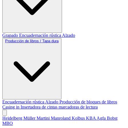
Grapado
Encuadernación rústica
Alzado
Producción de libros / Tapa dura
Encuadernación rústica
Alzado
Producción de bloques de libros
Casing in
Insertadora de cintas marcadoras de lectura
Heidelberg
Müller Martini
Manroland
Kolbus
KBA
Agfa
Bobst
MBO