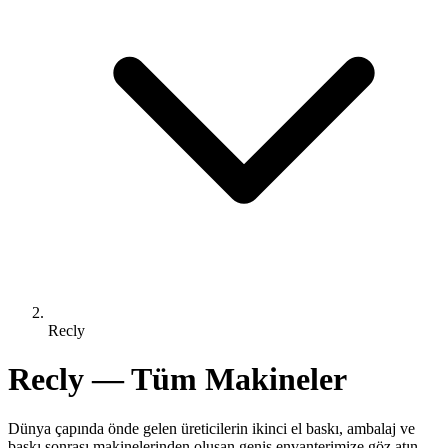
Recly
Recly — Tüm Makineler
Dünya çapında önde gelen üreticilerin ikinci el baskı, ambalaj ve
baskı sonrası makinelerinden oluşan geniş envanterimize göz atın.