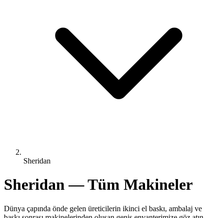
Sheridan
Sheridan — Tüm Makineler
Dünya çapında önde gelen üreticilerin ikinci el baskı, ambalaj ve
baskı sonrası makinelerinden oluşan geniş envanterimize göz atın.