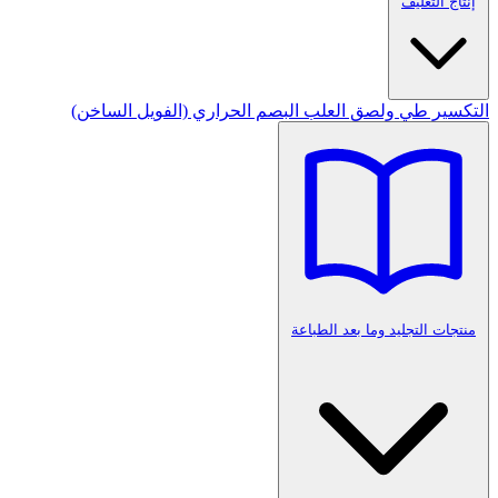
إنتاج التغليف
التكسير
طي ولصق العلب
البصم الحراري (الفويل الساخن)
منتجات التجليد وما بعد الطباعة