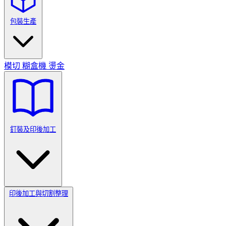
包裝生產
模切
糊盒機
燙金
釘裝及印後加工
印後加工與切割整理