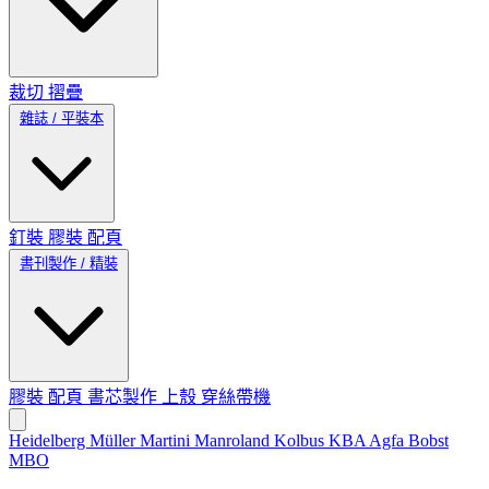
裁切
摺疊
雜誌 / 平裝本
釘裝
膠裝
配頁
書刊製作 / 精裝
膠裝
配頁
書芯製作
上殼
穿絲帶機
Heidelberg
Müller Martini
Manroland
Kolbus
KBA
Agfa
Bobst
MBO