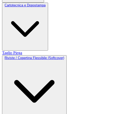
Cartotecnica e Dopostampa
Taglio
Piega
Riviste / Copertina Flessibile (Softcover)