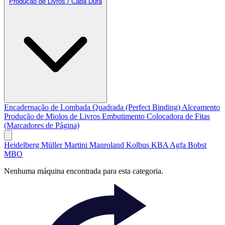
Produção de Livros / Capa Dura
Encadernação de Lombada Quadrada (Perfect Binding)
Alceamento
Produção de Miolos de Livros
Embutimento
Colocadora de Fitas
(Marcadores de Página)
Heidelberg
Müller Martini
Manroland
Kolbus
KBA
Agfa
Bobst
MBO
Nenhuma máquina encontrada para esta categoria.